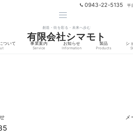
0943-22-5135
平
創造・街を彩る・未来へ歩む
有限会社シマモト
について
事業案内
お知らせ
製品
シ
ut
Service
Information
Products
S
せ
メ
35